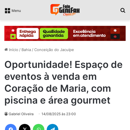
P
Menu
Início
/
Bahia
/
Conceição do Jacuípe
Oportunidade! Espaço de
eventos à venda em
Coração de Maria, com
piscina e área gourmet
Gabriel Oliveira
14/08/2025 às 23:00
Facebook
X
WhatsApp
Telegram