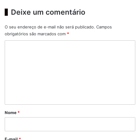
Deixe um comentário
O seu endereço de e-mail não será publicado.
Campos
obrigatórios são marcados com
*
C
o
m
e
n
t
á
r
Nome
*
i
o
*
E-mail
*